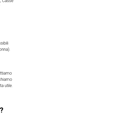
S, Casse
i
ibili
onna).
ettiamo
fichiamo
a utile.
A?