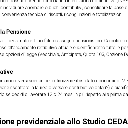
iamo il passato. Verifichiamo la tua intera storia contributiva (INP
 individuare anomalie o buchi contributivi, consolidare la base d
 convenienza tecnica di riscatti, ricongiunzioni e totalizzazioni.
lla Pensione
zati per simulare il tuo futuro assegno pensionistico. Calcoliamo
ase all'andamento retributivo attuale e identifichiamo tutte le poss
e opzioni di legge (Vecchiaia, Anticipata, Quota 103, Opzione D
native
poniamo diversi scenari per ottimizzare il risultato economico. M
iene riscattare la laurea o versare contributi volontari?) e piani
io se decidi di lavorare 12 o 24 mesi in più rispetto alla prima dat
zione previdenziale allo Studio CED